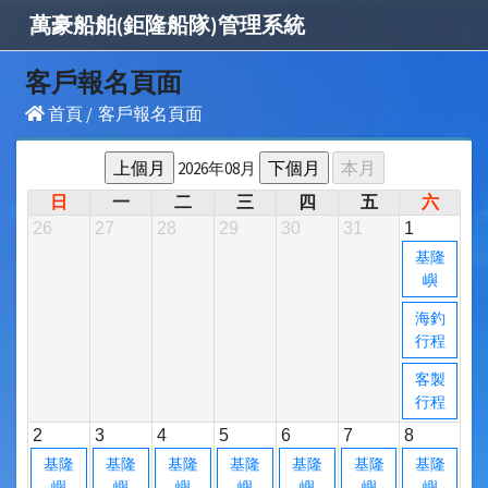
萬豪
船舶(鉅隆船隊)管理系統
客戶報名頁面
首頁
/
客戶報名頁面
2026年08月
日
一
二
三
四
五
六
26
27
28
29
30
31
1
基隆
嶼
海釣
行程
客製
行程
2
3
4
5
6
7
8
基隆
基隆
基隆
基隆
基隆
基隆
基隆
嶼
嶼
嶼
嶼
嶼
嶼
嶼