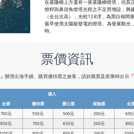
在基隆嶼上方還有一座基隆嶼燈塔，但其正
燈桿與鼻頭角燈塔光程之不足而增設，興建於西
（全台次高），光程13.8浬，為黑白相
最早使用太陽能發電的燈塔。為發展觀光
時。
票價資訊
」
辦理出海手續。購買優待票之旅客，請於購票及搭乘時出示
「
個人
全票
優待票
愛心票
保險票
全
700元
550元
500元
200元
650
850元
700元
650元
200元
800
1050元
900元
850元
200元
100