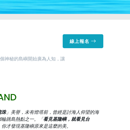
線上報名
個神秘的島嶼開始廣為人知，讓
AND
龍珠
」美譽，未有燈塔前，曾經是討海人仰望的海
郵輪跳島熱點之一。「
看見基隆嶼，就看見台
，你才發現基隆嶼原來是這麼的美。