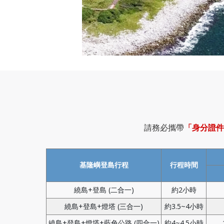
請務必攜帶
「身分證件
基隆嶼登島行程
行程時間
繞島+登島 (二合一)
約2小時
繞島+登島+燈塔
(三合一)
約3.5~4小時
繞島+登島+燈塔+藍色公路
(四合一)
約4~4.5小時