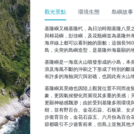
觀光景點
環境生態
島嶼故事
基隆嶼又稱基隆杙，為日治時期基隆八景
與棉花嶼，彭佳嶼，及花瓶嶼並為基隆外
海岸線上都可以看到她的面貌；這個長960
島，尖突的島嶼造型，是基隆外海最顯的
基隆嶼是一海底火山噴發形成的小島，本身
浪及海風不斷的沖刷之下形成了特別的斷
有許多的海蝕洞穴與岩礁，也因此有火山
基隆嶼其景緻也因陸上觀賞位置不同而改
象，更因氣候變化而展現其多重的美感；
更顯神秘感飄渺；由於受到基隆多雨環境
樹，並有野百合、金花石蒜、石板菜、女
步復育百合，金花石蒜五、六月份為百合
節都吸引不少遊客前來，但島上並無其他