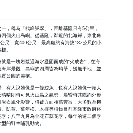
之一，稱為「杙峰聳翠」，距離基隆只有5公里，
海四個火山島嶼。從基隆，鄰近的北海岸，東北角
公尺，寬400公尺，最高處約有海拔182公尺的小
地標。
就是一塊岩漿遇海水凝固而成的“火成岩”，在海
崖海岸景觀，島嶼的四周皆為峭壁，幾無平地，並
地質公園的美稱。
變，有人說她像是一條鯨魚，也有人說她像一頭大
天晴晴朗時可見火山島之氣勢，晨昏時其隱約外形
與岩石風化影響，植被方面相當豐富，大多數為榕
貞、防葵、萬年松、木槿等植物目前基隆市政府逐
花季；八至九月為金花石蒜花季，每年的這二個季
大型的野生哺乳動物。