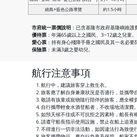
繞島+藍色公路導覽
約1.5小時
市府統一票價說明
：已含基隆市政府基隆嶼維護
優待票
：年滿65歲以上之國民、3~12歲之兒童。
愛心票
：持有身心殘障手冊之國民及其一名必要
保險票
：未滿3歲之嬰幼兒。
航行注意事項
航行中，建議旅客穿上救生衣。
旅客應了解自身兼康狀況是否適行，並攜帶
敬請有孩童或寵物隨行陪伴的旅客，應全權負
自行攜帶輕食水酒登船者，不收場地清潔費
如預天候不佳或不可抗拒之因素時，船長有
請遵守船長指示使用設施，禁止在船上追逐
不得進行一切非法活動，如因違法行為致使
旅客攜帶物品，應自行負責及保管，船家不