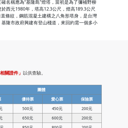
確名稱應為“基隆島”燈塔，當初是為了彌補野柳
元1980年，塔高12.3公尺，燈高189.3公尺
間垂直條紋，鋼筋混凝土建構之八角形塔身，是台灣
，基隆市政府興建有登山棧道，來回約需一個多小
相關證件」
以供查驗。
團體
票
優待票
愛心票
保險票
元
500元
450元
200元
元
650元
600元
200元
0元
850元
800元
200元